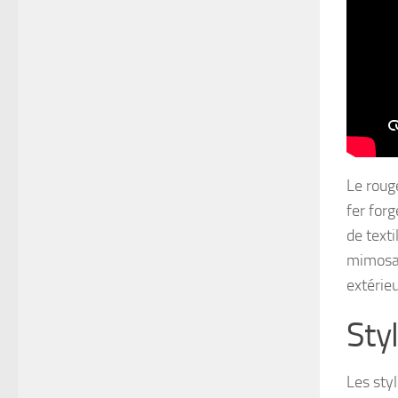
Le roug
fer for
de texti
mimosa 
extérieu
Sty
Les sty