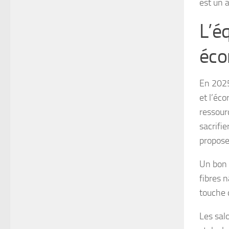
est un a
L’éq
éco
En 2025,
et l’éc
ressour
sacrifie
propose
Un bon 
fibres n
touche 
Les sal