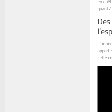
en quêt
quant à
Des 
l’es
L’année
apporte
cette c