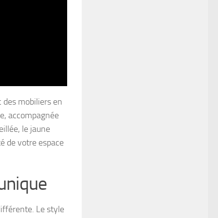
c des mobiliers en
que, accompagnée
illée, le jaune
té de votre espace
 unique
fférente. Le style