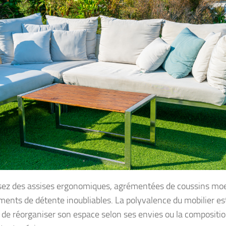
sez des assises ergonomiques, agrémentées de coussins moel
ents de détente inoubliables. La polyvalence du mobilier est 
 de réorganiser son espace selon ses envies ou la compositio