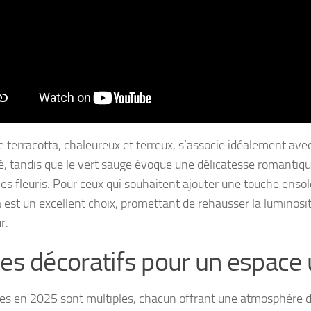
e terracotta, chaleureux et terreux, s’associe idéalement ave
gé, tandis que le vert sauge évoque une délicatesse romanti
les fleuris. Pour ceux qui souhaitent ajouter une touche ensole
est un excellent choix, promettant de rehausser la luminosi
r.
les décoratifs pour un espace
les en 2025 sont multiples, chacun offrant une atmosphère di