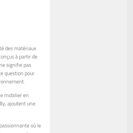
ité des matériaux
conçus à partir de
ne signifie pas
tte question pour
vironnement.
le mobilier en
dly, ajoutent une
 passionnante où le