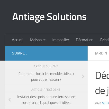
Skip to content
Antiage Solutions
Accueil
Maison
Immobilier
Décoration
Brico
SUIVRE :
JARDIN
ARTICLE SUIVANT
Déc
Comment choisir les meubles idéaux
pour votre maison ?
de 
ARTICLE PRÉCÉDENT
Installer des spots sur une terrasse en
bois : conseils pratiques et idées
PAR
MEL