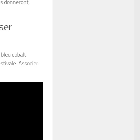
es donneront,
ser
bleu cobalt
stivale. Associer