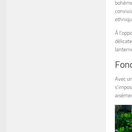
bohème c
convivi
ethniqu
À l’opp
délicat
lanterne
Fonc
Avec un
s’impos
aisémen