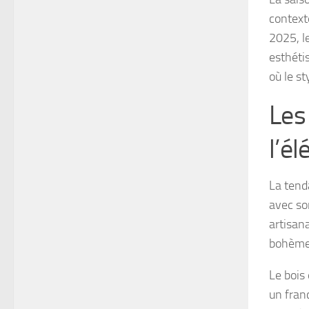
contexte
2025, l
esthéti
où le st
Les
l’é
La tend
avec so
artisan
bohème,
Le bois
un fran