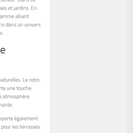
ses et jardins. En
gamme alliant
ns dans un univers
s.
de
turelles. Le rotin,
rte une touche
une atmosphère
nante.
remporte également
 pour les terrasses