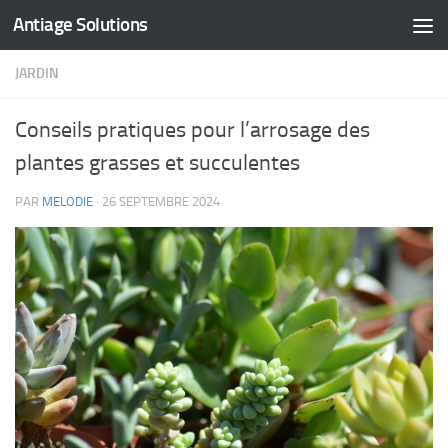
Antiage Solutions
Skip to content
JARDIN
Conseils pratiques pour l’arrosage des
plantes grasses et succulentes
PAR
MELODIE
·
26 SEPTEMBRE 2024