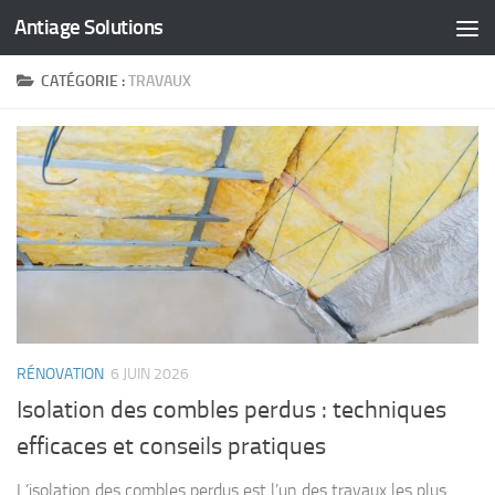
Antiage Solutions
Skip to content
CATÉGORIE :
TRAVAUX
RÉNOVATION
6 JUIN 2026
Isolation des combles perdus : techniques
efficaces et conseils pratiques
L’isolation des combles perdus est l’un des travaux les plus