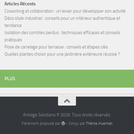
Articles Récents
Coworking et collaboration : un levier pour développer son activité
Déco style industriel : conseils pour un intérieur authentique et
tendance
Isolation des combles perdus : techniques efficaces et conseils
pratiques
Pose de carrelage pour terrasse : conseils et étapes clés
Quelles plantes choisir pour une jardinière extérieure réussie ?
PLUS
Antiage Solutions © 2026. Tous droits réservés.
Fièrement propulsé par
- Conçu par
Thème Hueman