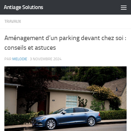
Antiage Solutions
Skip to content
TRAVAUX
Aménagement d’un parking devant chez soi :
conseils et astuces
PAR
MELODIE
·
3 NOVEMBRE 2024