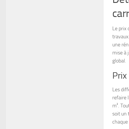
car
Le prix
travaux
une rén
mise à 
global.
Prix
Les dif
refaire 
m². Tou
soit un
chaque 