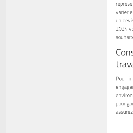
représe
varier 
un devi
2024 vo
souhait
Cons
trav
Pour li
engager
environ
pour gar
assurez