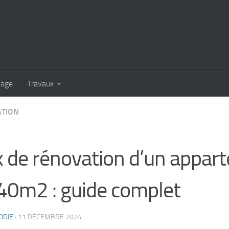
lage
Travaux
TION
x de rénovation d’un appar
40m2 : guide complet
ODIE
·
11 DÉCEMBRE 2024