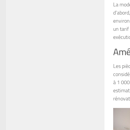
La mode
d’abord,
environ
un tarif
exécuti
Amén
Les piè
considér
à 1 000
estimat
rénovat