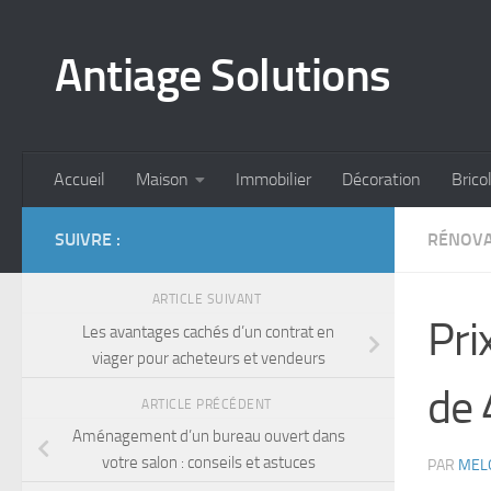
Skip to content
Antiage Solutions
Accueil
Maison
Immobilier
Décoration
Brico
SUIVRE :
RÉNOVA
ARTICLE SUIVANT
Pri
Les avantages cachés d’un contrat en
viager pour acheteurs et vendeurs
de 
ARTICLE PRÉCÉDENT
Aménagement d’un bureau ouvert dans
votre salon : conseils et astuces
PAR
MEL