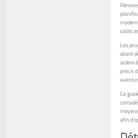
Rénover
planific
moderni
coûts as
Les pri
allant d
aidera 
précis 
aventur
Ce guide
considér
moyens 
afin d’
Dét