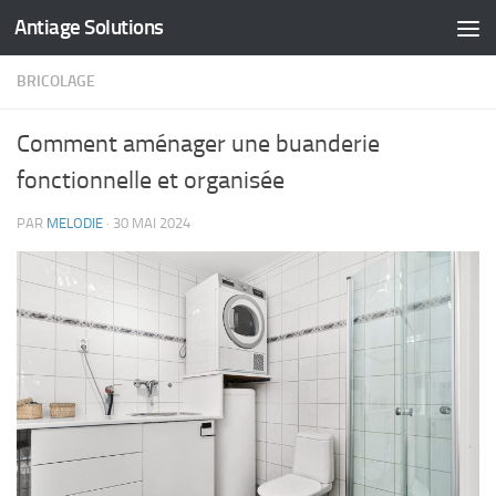
Antiage Solutions
Skip to content
BRICOLAGE
Comment aménager une buanderie
fonctionnelle et organisée
PAR
MELODIE
·
30 MAI 2024