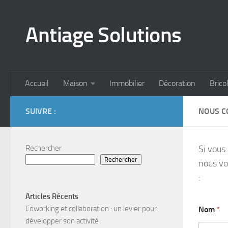
Skip to content
Antiage Solutions
Accueil
Maison
Immobilier
Décoration
Brico
SUIVRE :
NOUS C
Rechercher
Si vous
Rechercher
nous vo
:
Articles Récents
Coworking et collaboration : un levier pour
Nom
*
développer son activité